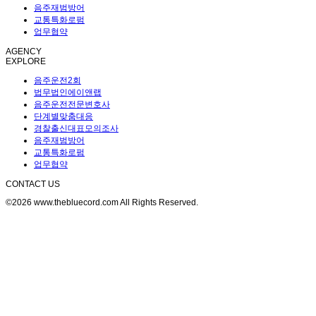
음주재범방어
교통특화로펌
업무협약
AGENCY
EXPLORE
음주운전2회
법무법인에이앤랩
음주운전전문변호사
단계별맞춤대응
경찰출신대표모의조사
음주재범방어
교통특화로펌
업무협약
CONTACT US
©2026 www.thebluecord.com All Rights Reserved.