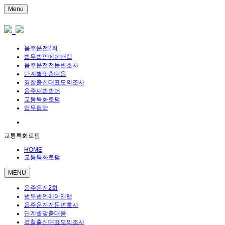
Menu
음주운전2회
법무법인에이앤랩
음주운전전문변호사
단계별맞춤대응
경찰출신대표모의조사
음주재범방어
교통특화로펌
업무협약
교통특화로펌
HOME
교통특화로펌
MENU
음주운전2회
법무법인에이앤랩
음주운전전문변호사
단계별맞춤대응
경찰출신대표모의조사